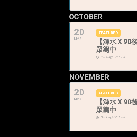
OCTOBER
20
FEATURED
MAR
【渾水 X 
眾籌中
(All Day)
GMT＋8
NOVEMBER
20
FEATURED
MAR
【渾水 X 
眾籌中
(All Day)
GMT＋8