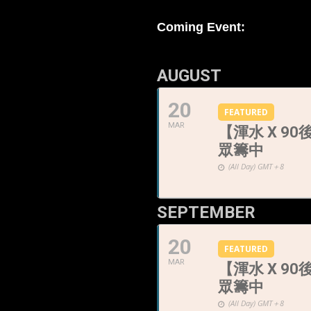
Coming Event:
AUGUST
20
FEATURED
MAR
【渾水 X 
眾籌中
(All Day)
GMT＋8
SEPTEMBER
20
FEATURED
MAR
【渾水 X 
眾籌中
(All Day)
GMT＋8