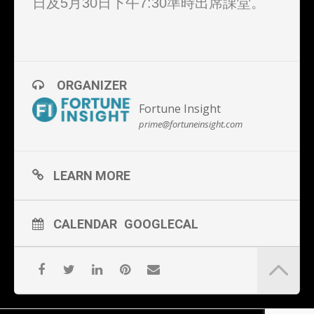
日及5月30日下午7:30準時出席課堂。
ORGANIZER
Fortune Insight
prime@fortuneinsight.com
LEARN MORE
CALENDAR
GOOGLECAL